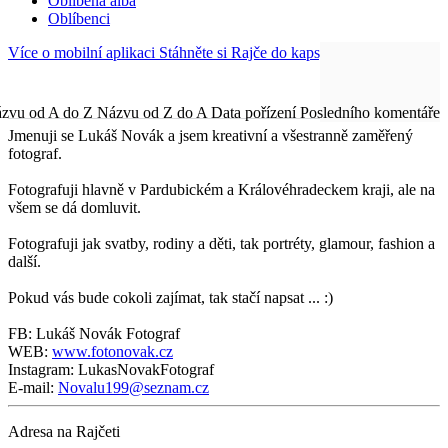
Oblíbená alba
Oblíbenci
Více o mobilní aplikaci
Stáhněte si Rajče do kapsy!
zvu od A do Z
Názvu od Z do A
Data pořízení
Posledního komentáře
Jmenuji se Lukáš Novák a jsem kreativní a všestranně zaměřený
fotograf.
Fotografuji hlavně v Pardubickém a Královéhradeckem kraji, ale na
všem se dá domluvit.
Fotografuji jak svatby, rodiny a děti, tak portréty, glamour, fashion a
další.
Pokud vás bude cokoli zajímat, tak stačí napsat ... :)
FB: Lukáš Novák Fotograf
WEB:
www.fotonovak.cz
Instagram: LukasNovakFotograf
E-mail:
Novalu199@seznam.cz
Adresa na Rajčeti