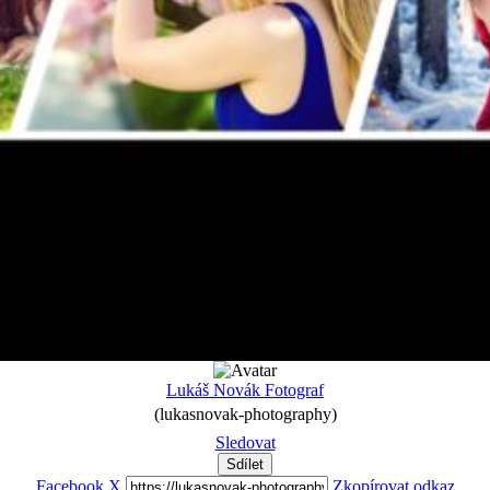
Lukáš Novák Fotograf
(lukasnovak-photography)
Sledovat
Sdílet
Facebook
X
Zkopírovat odkaz