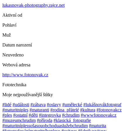
lukasnovak-photography.rajce.net
Aktivní od
Pohlaví
Muž
Datum narození
Neuvedeno
Webová adresa
http://www.fotonovak.cz
Fototechnika
Moje nejpoužívanější štítky
#lidé
#události
#zábava
#oslavy
#umělecké
#lukášnovákfotograf
#maturitniples
#maturanti
#rodina_přátelé
#kultura
#fotonovakcz
#ples
#ostatní
#děti
#integrovka
#chrudim
#wwwfotonovakcz
#muzeumchrudim
#příroda
#klasická_fotografie
#maturitníplessošasouobchoduaslužebchrudim
#maturita
#fotografovánímaturitníhoplesu
#svitavy
#fabrikasvitavy