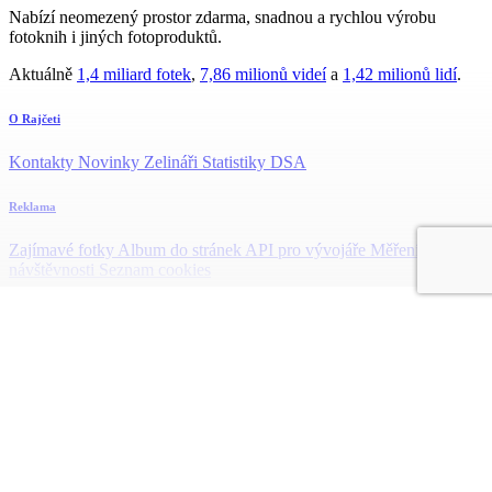
Nabízí neomezený prostor zdarma, snadnou a rychlou výrobu
fotoknih i jiných fotoproduktů.
Aktuálně
1,4 miliard fotek
,
7,86 milionů videí
a
1,42 milionů lidí
.
O Rajčeti
Kontakty
Novinky
Zelináři
Statistiky DSA
Reklama
Zajímavé fotky
Album do stránek
API pro vývojáře
Měření
návštěvnosti
Seznam cookies
Podpora
Časté dotazy
Návody
Pravidla
Podmínky soukromí
GDPR
Děti na
Rajčeti
Hlášení závadných fotek
Provozovatelem webu rajce.idnes.cz je společnost MAFRA, a. s.,
Karla Engliše 519/11, Praha 5, 150 00, IČO: 45313351
Nastavení cookies
|
Čeština