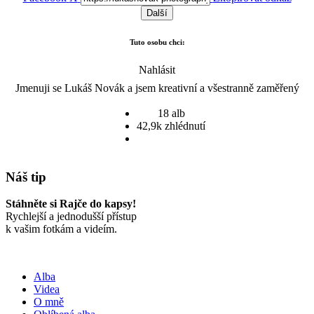
Další
Tuto osobu chci:
Nahlásit
Jmenuji se Lukáš Novák a jsem kreativní a všestranně zaměřený
fotograf.
18 alb
Fotografuji hlavně v Pardubickém a Královéhradeckem kraji, ale na
42,9k zhlédnutí
všem se dá domluvit.
Fotografuji jak svatby, rodiny a děti, tak portréty, glamour, fashion a
Náš tip
další.
Pokud vás bude cokoli zajímat, tak stačí napsat ... :)
Stáhněte si Rajče do kapsy!
Rychlejší a jednodušší přístup
FB: Lukáš Novák Fotograf
k vašim fotkám a videím.
WEB:
www.fotonovak.cz
Instagram: LukasNovakFotograf
E-mail:
Novalu199@seznam.cz
Alba
Videa
O mně